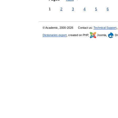
1
2
3
4
5
6
© Academic, 2000-2026
Contact us:
Technical Support
,
Dictionaries export
, created on PHP,
Joomla,
Dr