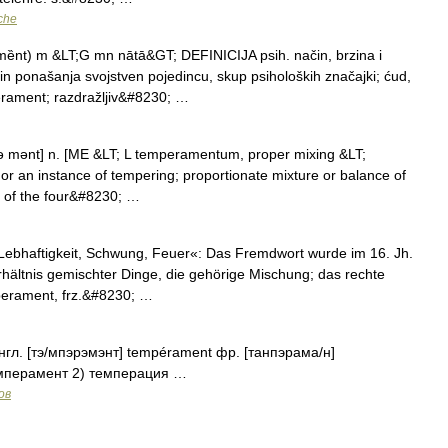
che
t) m &LT;G mn nātā&GT; DEFINICIJA psih. način, brzina i
in ponašanja svojstven pojedincu, skup psiholoških značajki; ćud,
rament; razdražljiv&#8230; …
ə mənt] n. [ME &LT; L temperamentum, proper mixing &LT;
r an instance of tempering; proportionate mixture or balance of
y of the four&#8230; …
ebhaftigkeit, Schwung, Feuer«: Das Fremdwort wurde im 16. Jh.
hältnis gemischter Dinge, die gehörige Mischung; das rechte
perament, frz.&#8230; …
нгл. [тэ/мпэрэмэнт] tempérament фр. [танпэрама/н]
темперамент 2) темперация …
ов