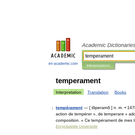
Academic Dictionarie
en-academic.com
Interpretations
temperament
Interpretation
Translation
Books
tempérament
— [ tɑ̃peramɑ̃ ] n. m. • 147
1
action de tempérer », de temperare « adouc
composition. « Ce tempérament de mes 
Encyclopédie Universelle