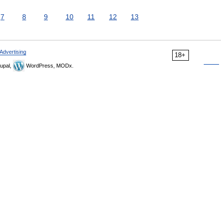
7
8
9
10
11
12
13
Advertising
18+
upal,
WordPress, MODx.