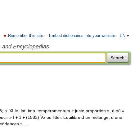
Remember this site
Embed dictionaries into your website
EN
s and Encyclopedias
Search!
8; h. XIIIe; lat. imp. temperamentum « juste proportion », d où «
ir » I ♦ 1 ♦ (1583) Vx ou littér. Équilibre d un mélange, d une
tendances » …