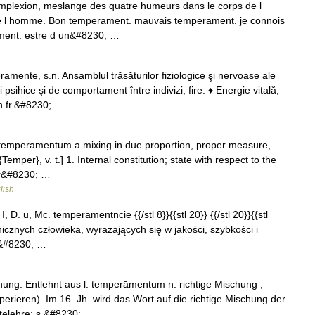
lexion, meslange des quatre humeurs dans le corps de l
t de l homme. Bon temperament. mauvais temperament. je connois
ament. estre d un&#8230; …
te, s.n. Ansamblul trăsăturilor fiziologice şi nervoase ale
psihice şi de comportament între indivizi; fire. ♦ Energie vitală,
in fr.&#8230; …
temperamentum a mixing in due proportion, proper measure,
mper}, v. t.] 1. Internal constitution; state with respect to the
 or&#8230; …
lish
I, D. u, Mc. temperamentncie {{/stl 8}}{{stl 20}} {{/stl 20}}{{stl
ychicznych człowieka, wyrażających się w jakości, szybkości i
;&#8230; …
nung. Entlehnt aus l. temperāmentum n. richtige Mischung ,
erieren). Im 16. Jh. wird das Wort auf die richtige Mischung der
telehre: s.&#8230; …