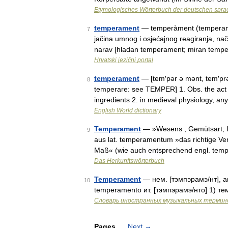
Etymologisches Wörterbuch der deutschen spra
temperament
— temperàment (temperamȅn
7
jačina umnog i osjećajnog reagiranja, nač
narav [hladan temperament; miran tempe
Hrvatski jezični portal
temperament
— [tem′pər ə mənt, tem′pr
8
temperare: see TEMPER] 1. Obs. the act o
ingredients 2. in medieval physiology, an
English World dictionary
Temperament
— »Wesens , Gemütsart; L
9
aus lat. temperamentum »das richtige Ver
Maß« (wie auch entsprechend engl. tem
Das Herkunftswörterbuch
Temperament
— нем. [тэмпэрамэ/нт], а
10
temperamento ит. [тэмпэрамэ/нто] 1) 
Словарь иностранных музыкальных термин
Pages
Next
→