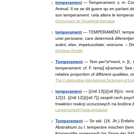
temperament
— Temperament. s. m. Comp
2
Animal. Il ne se dit guere qu en parlan
son temperament. cela altere le temper
Dictionnaire de l'Académie française
temperament
— TEMPERAMÉNT, temperamen
3
unei persoane, care determină diferenţieri 
avânt, elan, impetuozitate; vioiciune. – D
Dicționar Român
Temperament
— Tem per*a*ment, n. [L. 
4
temperament: cf. F. temp[ e]rament. See {Te
relative proportion of different qualities,
The Collaborative International Dictionary of Eng
temperament
— {{/stl 13}}{{stl 8}}rz. mnż 
5
12}}1. {{/stl 12}}{{stl 7}} zespół cech ps
trwałości reakcji uczuciowych na bodźce
Langenscheidt Polski wyjaśnień
Temperament
— Sn std. (16. Jh.) Entleh
6
Abstraktum zu l. temperāre mischen (temp
Körpersäfte angewandt (im Sinne der Säf